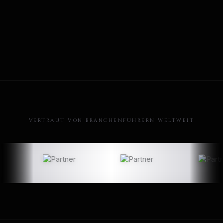
VERTRAUT VON BRANCHENFÜHRERN WELTWEIT